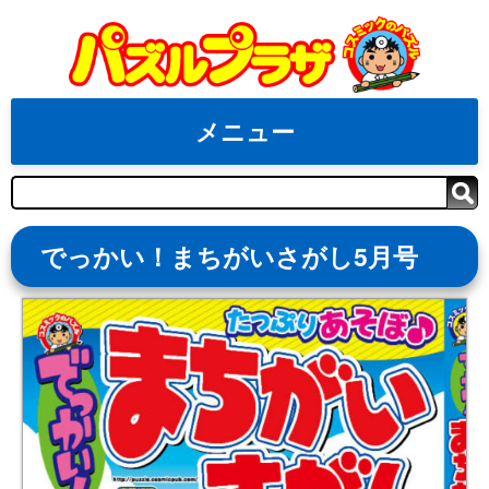
Skip
to
content
メニュー
検
索
でっかい！まちがいさがし5月号