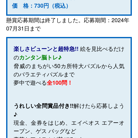
価 格：730円（税込）
懸賞応募期間は終了しました。応募期間：2024年
07月31日まで
絵を見比べるだけ
楽しさビューンと超特急!!
の
カンタン脳トレ♪
脅威のまちがい50カ所特大パズルから人気
のバラエティパズルまで
夢中で遊べる
全100問！
解けたら応募しよう
うれしい全問賞品付き!!
♪
現金、金券をはじめ、エイペオス エアーオ
ーブン、ゲス バッグなど