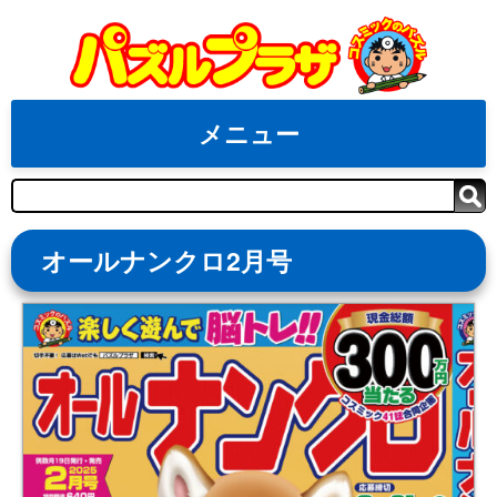
Skip
to
content
メニュー
検
索
オールナンクロ2月号