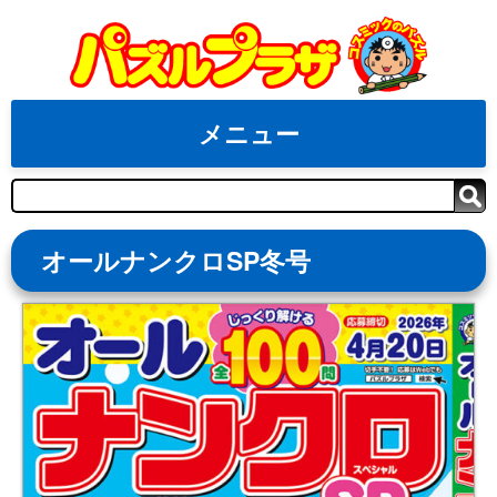
Skip
to
content
メニュー
検
索
オールナンクロSP冬号