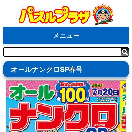
Skip
to
content
メニュー
検
索
オールナンクロSP春号