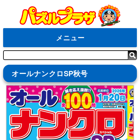
Skip
to
content
メニュー
検
索
オールナンクロSP秋号