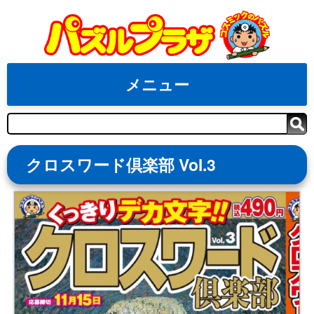
Skip
to
content
メニュー
検
索
クロスワード倶楽部 Vol.3