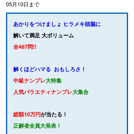
05月10日まで
あかりをつけましょ ヒラメキ頭脳に
解いて満足 大ボリューム
全
487
問
!!
解くほどハマる
おもしろさ！
中級ナンプレ
大特集
人気バラエティナンプレ
大集合
総額10万円
が当たる！
正解者全員大発表！