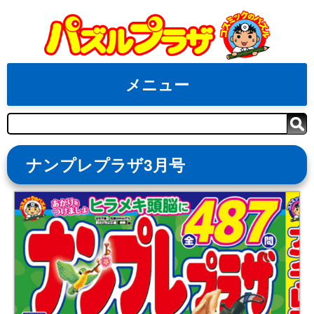
Skip
to
content
メニュー
検
索
ナンプレプラザ3月号