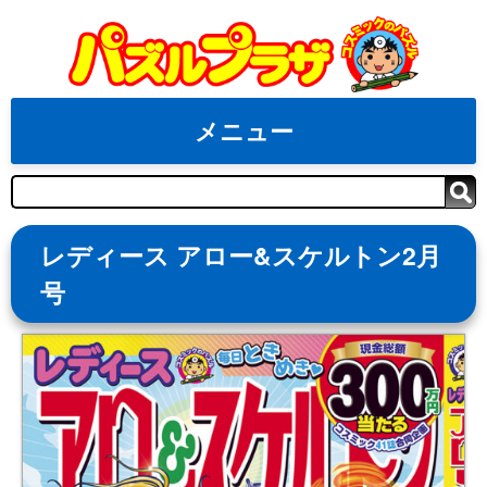
Skip
to
content
メニュー
検
索
レディース アロー&スケルトン2月
号