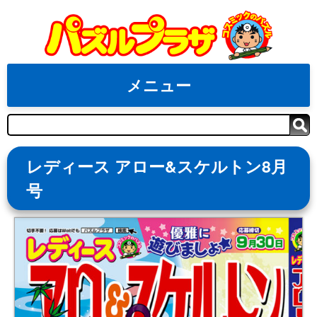
Skip
to
content
メニュー
検
索
レディース アロー&スケルトン8月
号