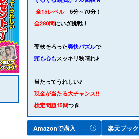
全15レベル
5分～70分！
全280問
にいざ挑戦！
硬軟そろった
爽快パズル
で
頭も心も
スッキリ秋晴れ♪
当たってうれしい♪
現金が当たる大チャンス!!
検定問題15問
つき
Amazonで購入
楽天ブック