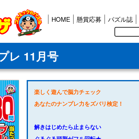
HOME
懸賞応募
パズル誌
検
索
レ 11月号
楽しく遊んで脳力チェック
あなたのナンプレ力をズバリ検定！
解きはじめたら止まらない
ぐるぐる頭脳がフル回転★