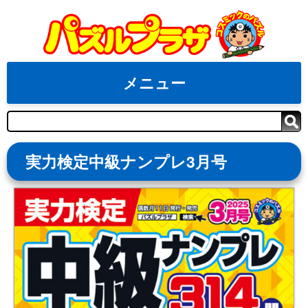
Skip
to
content
メニュー
検
索
実力検定中級ナンプレ3月号