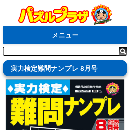
Skip
to
content
メニュー
検
索
実力検定難問ナンプレ 8月号