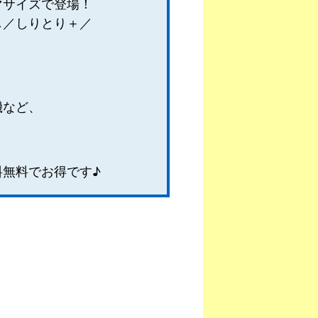
マサイズで登場！
し／しりとり＋／
機など、
無料でお得です♪