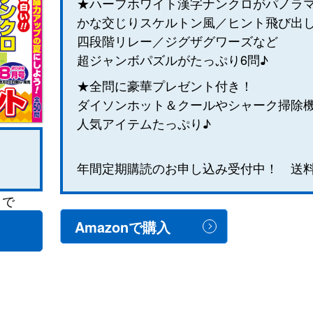
★ハーフホワイト漢字ナンクロがパノラ
かな交じりスケルトン風／ヒント飛び出
四段階リレー／ジグザグワーズなど
超ジャンボパズルがたっぷり6問♪
★全問に豪華プレゼント付き！
ダイソンホット＆クールやシャーク掃除
人気アイテムたっぷり♪
年間定期購読のお申し込み受付中！ 送料
まで
Amazonで購入