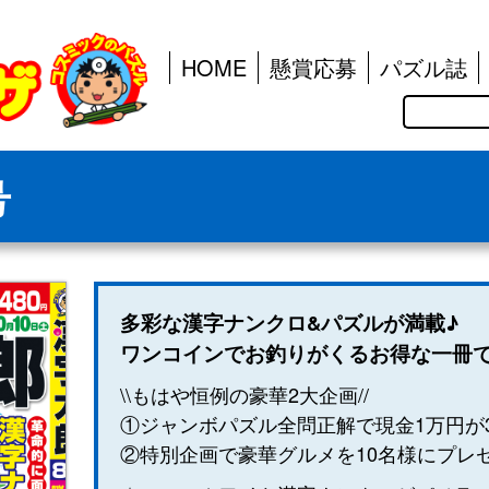
HOME
懸賞応募
パズル誌
検
索
号
多彩な漢字ナンクロ&パズルが満載♪
ワンコインでお釣りがくるお得な一冊
\\もはや恒例の豪華2大企画//
①ジャンボパズル全問正解で現金1万円が
②特別企画で豪華グルメを10名様にプレ