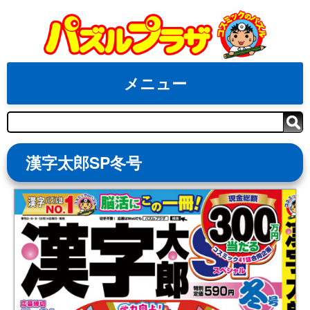
Skip
to
content
メニュー
検
索
漢字太郎SP冬号