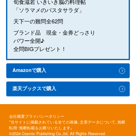
旬食滋若 いきいき脳の料理帖
「ソラマメのパスタサラダ」
天下一の難問全62問
ブランド品 現金・金券どっさり
パワー全開♪
全問BIGプレゼント！
Amazonで購入
楽天ブックスで購入
会社概要
プライバシーポリシー
*当サイトに掲載されている全ての画像､文章データについて､無断
転用･無断転載をお断りいたします｡
©2024 Cosmic Publishing Co.,ltd. All Rights Reserved.