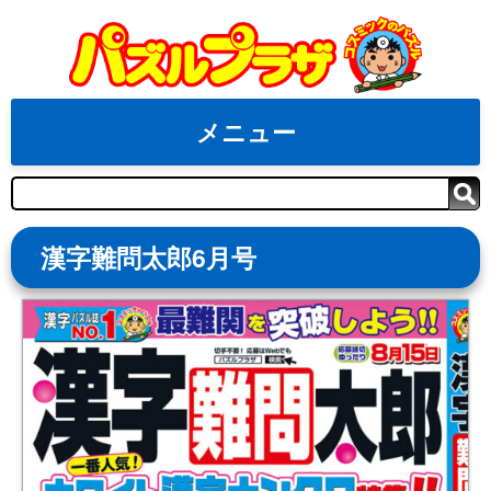
Skip
to
content
メニュー
検
索
漢字難問太郎6月号