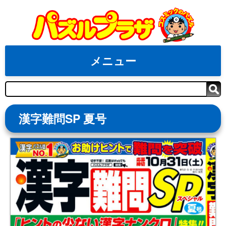
Skip
to
content
メニュー
検
索
漢字難問SP 夏号