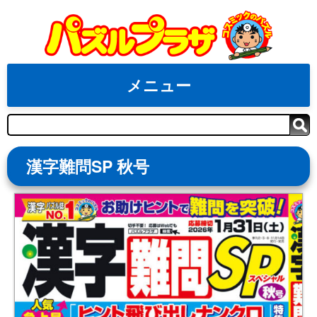
Skip
to
content
メニュー
検
索
漢字難問SP 秋号