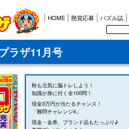
HOME
懸賞応募
パズル誌
検
索
プラザ11月号
秋も元気に脳トレしよう！
知識が身に付く全100問！
現金3万円が当たるチャンス！
「難問チャレンジ4」
現金・金券、ブランド品もたっぷり♪