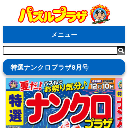
Skip
to
content
メニュー
検
索
特選ナンクロプラザ8月号