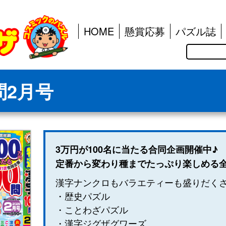
HOME
懸賞応募
パズル誌
検
索
問2月号
3万円が100名に当たる合同企画開催中♪
定番から変わり種までたっぷり楽しめる全
漢字ナンクロもバラエティーも盛りだくさ
・歴史パズル
・ことわざパズル
・漢字ジグザグワーズ