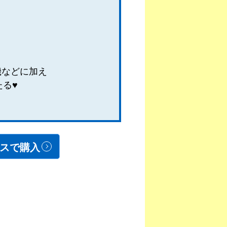
機などに加え
たる♥
スで購入