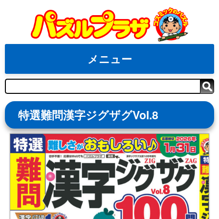
Skip
to
content
メニュー
検
索
特選難問漢字ジグザグVol.8