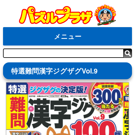
Skip
to
content
メニュー
検
索
特選難問漢字ジグザグVol.9