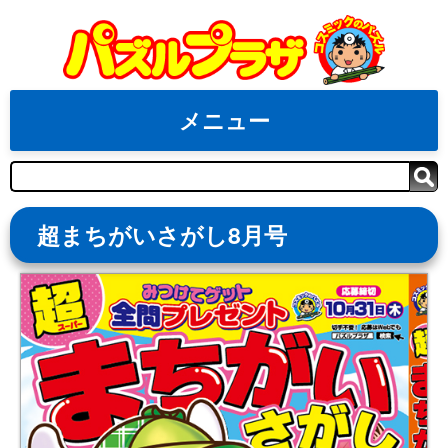
Skip
to
content
メニュー
検
索
超まちがいさがし8月号