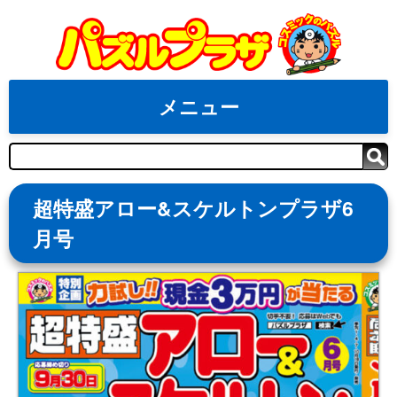
Skip
to
content
メニュー
検
索
超特盛アロー&スケルトンプラザ6
月号