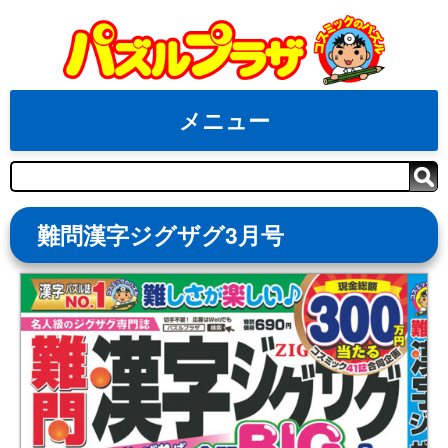
Skip
to
content
メニュー
検
索
難問漢字ジグザグ3月号