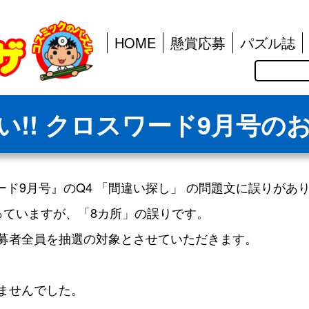
HOME
懸賞応募
パズル誌
検
索
い!! クロスワード9月号の
ワード9月号』のQ4 「間違い探し」 の問題文に誤りがあ
っていますが、「8カ所」の誤りです。
募者全員を抽選の対象とさせていただきます。
ませんでした。