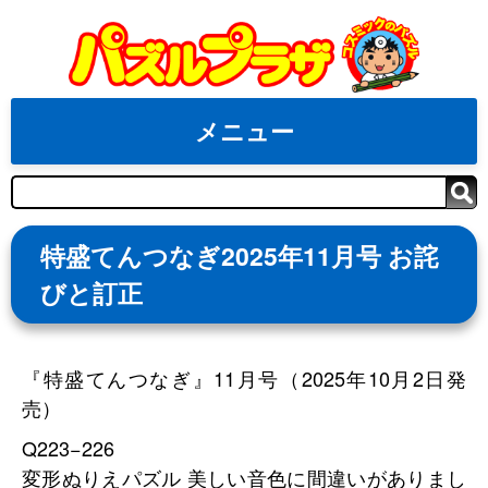
Skip
to
content
メニュー
検
索
特盛てんつなぎ2025年11月号 お詫
びと訂正
『特盛てんつなぎ』11月号（2025年10月2日発
売）
Q223−226
変形ぬりえパズル 美しい音色に間違いがありまし