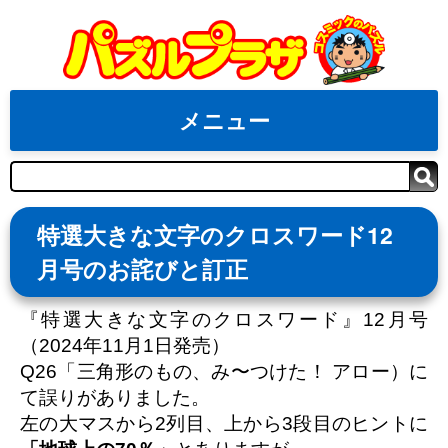
Skip
to
content
メニュー
検
索
特選大きな文字のクロスワード12
月号のお詫びと訂正
『特選大きな文字のクロスワード』12月号
（2024年11月1日発売）
Q26「三角形のもの、み〜つけた！ アロー）に
て誤りがありました。
左の大マスから2列目、上から3段目のヒントに